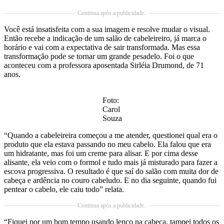
Continua após a publicidade..
Você está insatisfeita com a sua imagem e resolve mudar o visual.
Então recebe a indicação de um salão de cabeleireiro, já marca o
horário e vai com a expectativa de sair transformada. Mas essa
transformação pode se tornar um grande pesadelo. Foi o que
aconteceu com a professora aposentada Sirléia Drumond, de 71
anos.
Foto:
Carol
Souza
“Quando a cabeleireira começou a me atender, questionei qual era o
produto que ela estava passando no meu cabelo. Ela falou que era
um hidratante, mas foi um creme para alisar. E por cima desse
alisante, ela veio com o formol e tudo mais já misturado para fazer a
escova progressiva. O resultado é que saí do salão com muita dor de
cabeça e ardência no couro cabeludo. E no dia seguinte, quando fui
pentear o cabelo, ele caiu todo” relata.
Continua após a publicidade..
“Fiquei por um bom tempo usando lenço na cabeça, tampei todos os