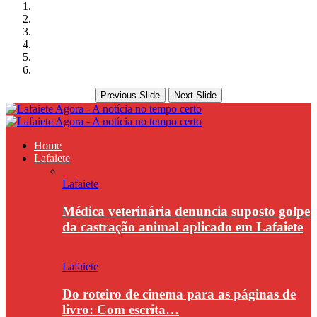
Previous Slide
Next Slide
Home
Lafaiete
Lafaiete
Médica veterinária denuncia suposto golpe
da castração animal aplicado em Lafaiete
Lafaiete
Do roteiro de cinema para as páginas de
livro: Com escrita…