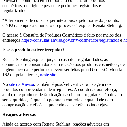
Anvisa disponibiliza em seu portal a consulta de produtos
cosméticos, de higiene pessoal e perfumes registrados e
regularizados.
“A ferramenta de consulta permite a busca pelo nome do produto,
CNPJ da empresa e número do processo”, explica Renata Stehling.
O acesso à Consulta de Produtos Cosméticos é feito por meios dos
endereços
https://consultas.anvisa.gov.br/#/cosmeticos/registrados
e
ht
E se o produto estiver irregular?
Renata Stehling explica que, em caso de irregularidades, as
denúncias dos consumidores em relação aos produtos cosméticos, de
higiene pessoal e perfumes devem ser feitas pelo Disque-Ouvidoria
162 ou pela internet,
neste site
.
No
site da Anvisa
, também é possível verificar a listagem dos
produtos comprovadamente irregulares. A coordenadora reforça,
ainda, que produtos de fabricação caseira ou irregulares não devem
ser adquiridos, já que não possuem controle de qualidade nem
comprovação de eficácia, podendo causar efeitos indesejáveis.
Reações adversas
Ainda de acordo com Renata Stehling, reações adversas em