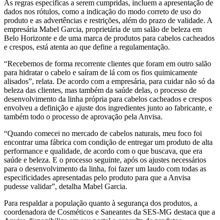
As regras específicas a serem cumpridas, incluem a apresentação de
dados nos rótulos, como a indicação do modo correto de uso do
produto e as advertências e restrições, além do prazo de validade. A
empresária Mabel Garcia, proprietária de um salão de beleza em
Belo Horizonte e de uma marca de produtos para cabelos cacheados
e crespos, está atenta ao que define a regulamentação.
“Recebemos de forma recorrente clientes que foram em outro salão
para hidratar o cabelo e saíram de lá com os fios quimicamente
alisados”, relata. De acordo com a empresária, para cuidar não só da
beleza das clientes, mas também da saúde delas, o processo de
desenvolvimento da linha própria para cabelos cacheados e crespos
envolveu a definição e ajuste dos ingredientes junto ao fabricante, e
também todo o processo de aprovação pela Anvisa.
“Quando comecei no mercado de cabelos naturais, meu foco foi
encontrar uma fábrica com condição de entregar um produto de alta
performance e qualidade, de acordo com o que buscava, que era
saúde e beleza. E o processo seguinte, após os ajustes necessários
para o desenvolvimento da linha, foi fazer um laudo com todas as
especificidades apresentadas pelo produto para que a Anvisa
pudesse validar”, detalha Mabel Garcia.
Para respaldar a população quanto à segurança dos produtos, a
coordenadora de Cosméticos e Saneantes da SES-MG destaca que a