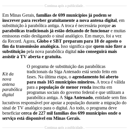
Continua após a publicidade..
Em Minas Gerais,
famílias de 699 municípios já podem se
inscrever para receber gratuitamente a nova antena digital
, em
substituição à parabólica antiga. A troca é necessária porque
as
parabólicas tradicionais já estão deixando de funcionar
e muitas
emissoras estão desligando o sinal analógico. Em março, foi a vez
da Record. Agora,
Globo e SBT preparam para 18 de agosto o
fim da transmissão analógica.
Isso significa que
quem não fizer a
substituição
pela nova parabólica digital
não conseguirá mais
assistir à TV aberta e gratuita.
O programa de substituição das parabólicas
tradicionais da Siga Antenado está sendo feito em
Kit da
fases. Na última etapa, o
agendamento foi aberto
nova
para mais 165 municípios mineiros.
A troca é válida
antena
para a
população de menor renda
inscrita em
parabólica
programas sociais do governo federal e que utilizam a
digital
parabólica antiga. A
Siga Antenado
, entidade sem fins
lucrativos responsável por apoiar a população durante a migração do
sinal de TV analógico para o digital. Ao todo, o programa deve
beneficiar
cerca de 227 mil famílias dos 699 municípios onde o
serviço está disponível em Minas Gerais.
Continua após a publicidade..