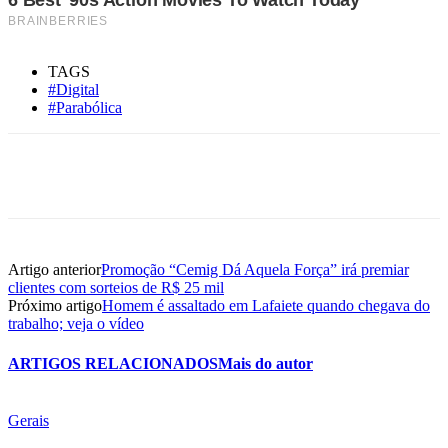
TAGS
#Digital
#Parabólica
Artigo anterior
Promoção “Cemig Dá Aquela Força” irá premiar
clientes com sorteios de R$ 25 mil
Próximo artigo
Homem é assaltado em Lafaiete quando chegava do
trabalho; veja o vídeo
ARTIGOS RELACIONADOS
Mais do autor
Gerais