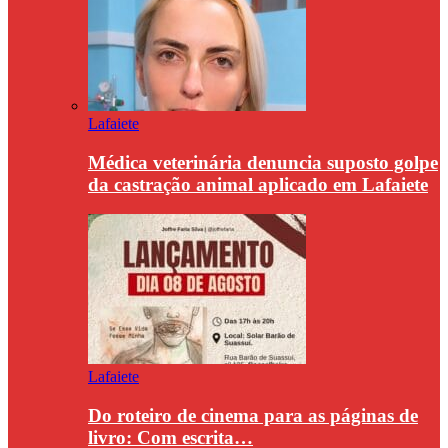
Lafaiete
Médica veterinária denuncia suposto golpe
da castração animal aplicado em Lafaiete
Lafaiete
Do roteiro de cinema para as páginas de
livro: Com escrita…