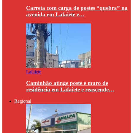
Carreta com carga de postes “quebra” na
avenida em Lafaiete e…
Lafaiete
Caminhão atinge poste e muro de
residência em Lafaiete e reascende…
Regional