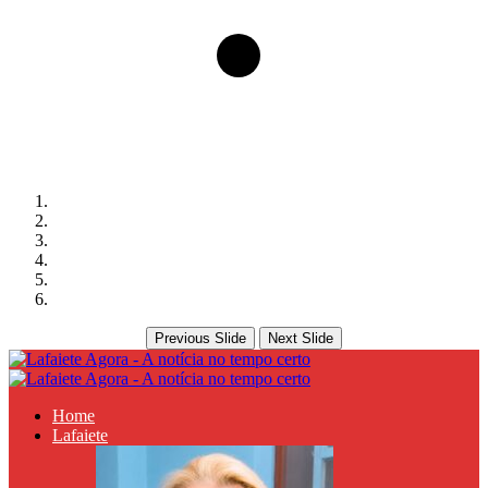
Previous Slide
Next Slide
Home
Lafaiete