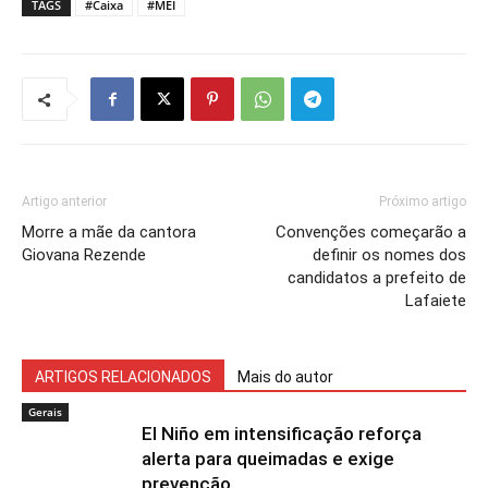
TAGS
#Caixa
#MEI
Artigo anterior
Próximo artigo
Morre a mãe da cantora
Convenções começarão a
Giovana Rezende
definir os nomes dos
candidatos a prefeito de
Lafaiete
ARTIGOS RELACIONADOS
Mais do autor
Gerais
El Niño em intensificação reforça
alerta para queimadas e exige
prevenção