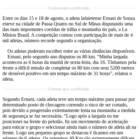
Continua após a publicidade..
Entre os dias 15 e 18 de agosto, o atleta lafaietense Ernani de Souza
esteve na cidade de Passa Quatro no Sul de Minas disputando uma
das mais importantes corridas de trilha e montanha do país, a La
Mision Brasil. A competição contou com participação de mais de 4
mil atletas, número recorde segundo a organização.
Os atletas puderam escolher entre as várias distâncias disponíveis.
Ernani, pelo segundo ano disputou os 80 km. “Minha largada
aconteceu as 6 horas da manhã de sexta-feira, dia 16. Tínhamos pela
frente a difícil missão de completar os 80 km com seus 5200 metros
de desnível positivo em um tempo máximo de 31 horas”, relatou o
atleta.
Continua após a publicidade..
Segundo Ernani, cada atleta teve um tempo máximo para passar por
determinado posto de checagem correndo o risco de ser cortado,
pois devido a progressão extremamente lenta na montanha a medida
de segurança se faz necessária. “Logo após a largada eu me
posicionei na frente do pelotão, fiz um movimento de aceleração
para esticar o grupo e selecionar ainda mais o número de atleta ali na
frente. Logo um pequeno grupo se destacou é ficamos em um
número de 6 atletas. Os primeiros 40 Km são extremamente difíceis,