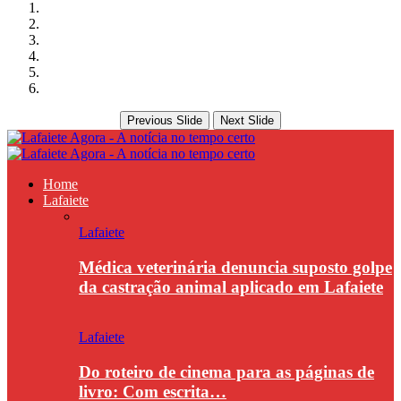
Previous Slide
Next Slide
Home
Lafaiete
Lafaiete
Médica veterinária denuncia suposto golpe
da castração animal aplicado em Lafaiete
Lafaiete
Do roteiro de cinema para as páginas de
livro: Com escrita…