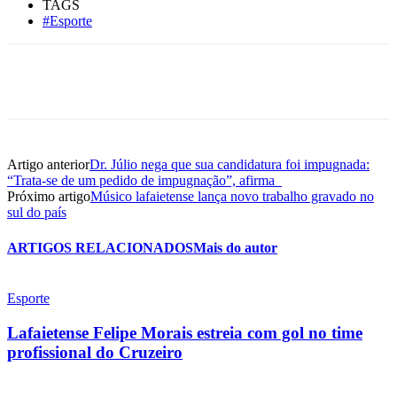
TAGS
#Esporte
Artigo anterior
Dr. Júlio nega que sua candidatura foi impugnada:
“Trata-se de um pedido de impugnação”, afirma
Próximo artigo
Músico lafaietense lança novo trabalho gravado no
sul do país
ARTIGOS RELACIONADOS
Mais do autor
Esporte
Lafaietense Felipe Morais estreia com gol no time
profissional do Cruzeiro