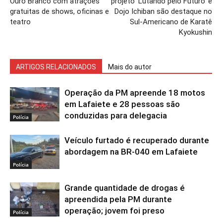
Ouro Branco com atrações
projeto ‘Lutando pelo Futuro’ e
gratuitas de shows, oficinas e
Dojo Ichiban são destaque no
teatro
Sul-Americano de Karatê
Kyokushin
ARTIGOS RELACIONADOS
Mais do autor
Operação da PM apreende 18 motos
em Lafaiete e 28 pessoas são
conduzidas para delegacia
Polícia
Veículo furtado é recuperado durante
abordagem na BR-040 em Lafaiete
Polícia
Grande quantidade de drogas é
apreendida pela PM durante
operação; jovem foi preso
Polícia