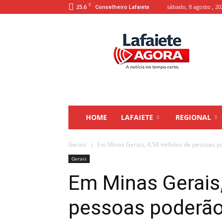
C
25.6
sábado, 8 agosto , 20
Conselheiro Lafaiete
Lafaiete
Agora
HOME
LAFAIETE
REGIONAL
Gerais
Em Minas Gerais, 4,58 milhões de pessoas pod
Gerais
Em Minas Gerais,
pessoas poderão 