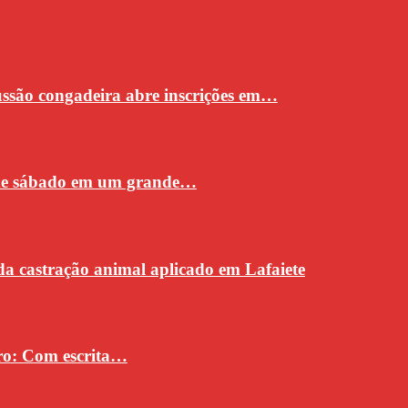
cussão congadeira abre inscrições em…
 de sábado em um grande…
da castração animal aplicado em Lafaiete
vro: Com escrita…