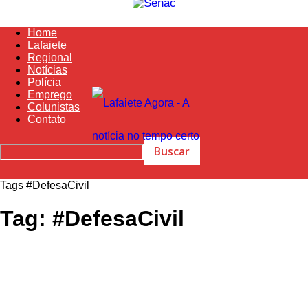
Home
Lafaiete
Regional
Notícias
Polícia
Emprego
Colunistas
Contato
Tags
#DefesaCivil
Tag: #DefesaCivil