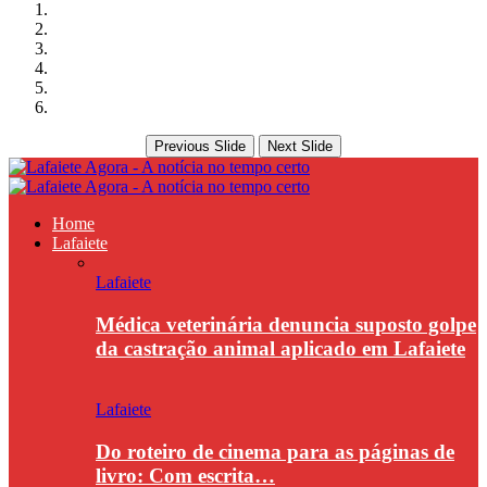
Previous Slide
Next Slide
Home
Lafaiete
Lafaiete
Médica veterinária denuncia suposto golpe
da castração animal aplicado em Lafaiete
Lafaiete
Do roteiro de cinema para as páginas de
livro: Com escrita…