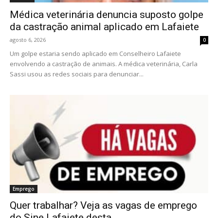
Médica veterinária denuncia suposto golpe
da castração animal aplicado em Lafaiete
agosto 6, 2026
0
Um golpe estaria sendo aplicado em Conselheiro Lafaiete
envolvendo a castração de animais. A médica veterinária, Carla
Sassi usou as redes sociais para denunciar...
Emprego
Quer trabalhar? Veja as vagas de emprego
do Sine Lafaiete desta...