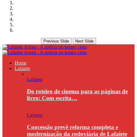
Previous Slide
Next Slide
Home
Lafaiete
Lafaiete
Do roteiro de cinema para as páginas de
livro: Com escrita…
Lafaiete
Concessão prevê reforma completa e
modernização da rodoviária de Lafaiete