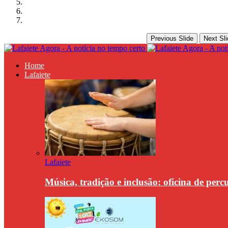
Previous Slide
Next Sli
Home
Lafaiete
Lafaiete
Música, tradição e inclusão: oficina de per