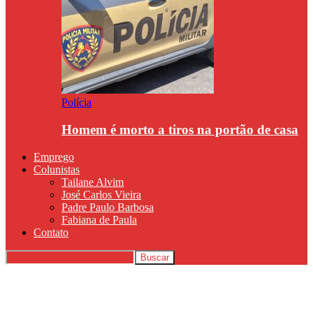
Polícia
Homem é morto a tiros na portão de casa
Emprego
Colunistas
Tailane Alvim
José Carlos Vieira
Padre Paulo Barbosa
Fabiana de Paula
Contato