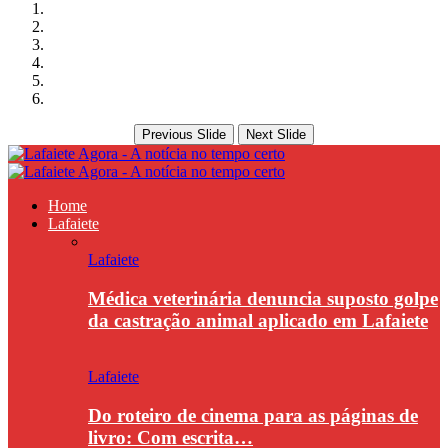
Previous Slide
Next Slide
Home
Lafaiete
Lafaiete
Médica veterinária denuncia suposto golpe
da castração animal aplicado em Lafaiete
Lafaiete
Do roteiro de cinema para as páginas de
livro: Com escrita…