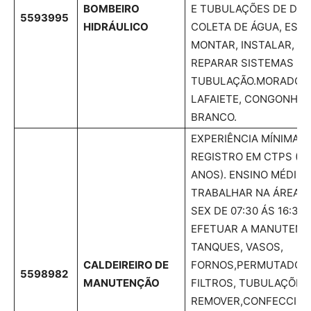
BOMBEIRO
E TUBULAÇÕES DE DIS
5593995
HIDRÁULICO
COLETA DE ÁGUA, ESG
MONTAR, INSTALAR, C
REPARAR SISTEMAS DE
TUBULAÇÃO.MORADOR
LAFAIETE, CONGONHAS
BRANCO.
EXPERIÊNCIA MÍNIMA 
REGISTRO EM CTPS (D
ANOS). ENSINO MÉDIO
TRABALHAR NA ÁREA V
SEX DE 07:30 ÁS 16:30
EFETUAR A MANUTENÇ
TANQUES, VASOS,
CALDEIREIRO DE
FORNOS,PERMUTADORE
5598982
MANUTENÇÃO
FILTROS, TUBULAÇÕES 
REMOVER,CONFECCION