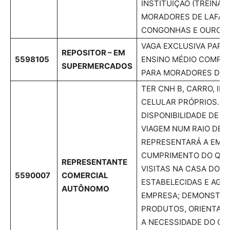
INSTITUIÇÃO (TREINAM
MORADORES DE LAFAIE
CONGONHAS E OURO B
VAGA EXCLUSIVA PARA 
REPOSITOR – EM
5598105
ENSINO MÉDIO COMPLE
SUPERMERCADOS
PARA MORADORES DE L
TER CNH B, CARRO, IN
CELULAR PRÓPRIOS. T
DISPONIBILIDADE DE H
VIAGEM NUM RAIO DE A
REPRESENTARÁ A EMPR
CUMPRIMENTO DO QU
REPRESENTANTE
VISITAS NA CASA DOS 
5590007
COMERCIAL
ESTABELECIDAS E AGE
AUTÔNOMO
EMPRESA; DEMONSTRA
PRODUTOS, ORIENTAR
A NECESSIDADE DO CL