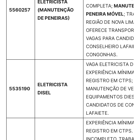
ELETRICISTA
COMPLETA;
MANUTENÇ
5560257
(MANUTENÇÃO
PENEIRA MÓVEL
; TRA
DE PENEIRAS)
REGIÃO DE NOVA LIMA 
OFERECE TRANSPORTE 
VAGAS PARA CANDIDAT
CONSELHEIRO LAFAIET
CONGONHAS.
VAGA ELETRICISTA DIES
EXPERIÊNCIA MÍNIMA 
REGISTRO EM CTPS; CN
ELETRICISTA
5535190
MANUTENÇÃO DE VEÍC
DISEL
EQUIPAMENTOS DIESEL
CANDIDATOS DE CONS
LAFAIETE.
EXPERIÊNCIA MÍNIMA 
REGISTRO EM CTPS. 2º
INCOMPLETO. TRABALH