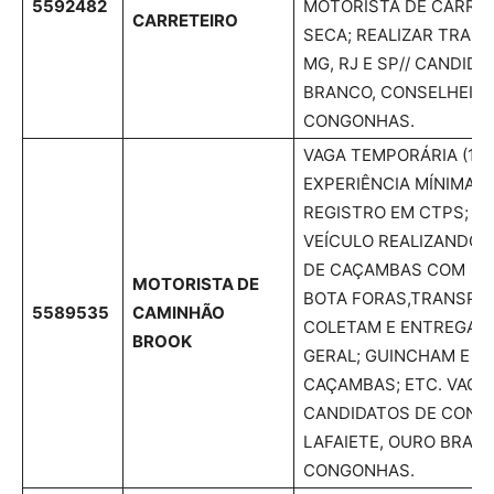
5592482
MOTORISTA DE CARRET
CARRETEIRO
SECA; REALIZAR TRAN
MG, RJ E SP// CANDID
BRANCO, CONSELHEIRO
CONGONHAS.
VAGA TEMPORÁRIA (120 
EXPERIÊNCIA MÍNIMA 
REGISTRO EM CTPS; CN
VEÍCULO REALIZANDO
DE CAÇAMBAS COM MA
MOTORISTA DE
BOTA FORAS,TRANSPO
5589535
CAMINHÃO
COLETAM E ENTREGAM
BROOK
GERAL; GUINCHAM E 
CAÇAMBAS; ETC. VAGA
CANDIDATOS DE CONS
LAFAIETE, OURO BRAN
CONGONHAS.