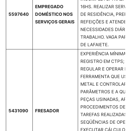
EMPREGADO
16HS. REALIZAR SERVI
5597640
DOMÉSTICO NOS
DE RESIDÊNCIA, PREPA
SERVIÇOS GERAIS
REFEIÇÕES E ATENDER
NECESSIDADES DIÁRIA
TRABALHO. VAGA PAR
DE LAFAIETE.
EXPERIÊNCIA MÍNIMA 
REGISTRO EM CTPS; P
REGULAR E OPERAR M
FERRAMENTA QUE USI
METAL E CONTROLAR 
PARÂMETROS E A QUAL
PEÇAS USINADAS, APL
PROCEDIMENTOS DE S
5431090
FRESADOR
TAREFAS REALIZADAS.
SEQÜÊNCIAS DE OPERA
EXECUTAR CÁLCULOS 