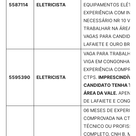
5587114
ELETRICISTA
EQUIPAMENTOS ELÉTRI
EXPERIÊNCIA COM INS
NECESSÁRIO NR 10 VÁL
TRABALHAR NA ÁREA D
VAGAS PARA CANDIDAT
LAFAIETE E OURO BRA
VAGA PARA TRABALHAR
VIGA EM CONGONHAS. 
EXPERIÊNCIA COMPRO
5595390
ELETRICISTA
CTPS.
IMPRESCINDÍVEL
CANDIDATO TENHA T
ÁREA DA VALE.
APENAS
DE LAFAIETE E CONGO
06 MESES DE EXPERIÊN
COMPROVADA NA CTPS
TÉCNICO OU PROFISSI
COMPLETO, CNH B. M