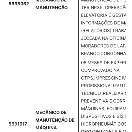
5598062
MANUTENÇÃO
TER NR35. OPERAÇÃO
ELEVATÓRIA E GESTÃO 
INFORMAÇÕES DE MA
(RELATÓRIOS).TRABAL
JECEABA NA OFICINA D
MORADORES DE LAFAIE
BRANCO,CONGONHAS E
06 MESES DE EXPERIÊN
COMPROVADO NA
CTPS,IMPRESCINDIVEL
PROFISSIONALIZANTE,
TÉCNICO. REALIZAR M
PREVENTIVA E CORRET
MÁQUINAS, EQUIPAMEN
MECÂNICO DE
DISPOSITIVOS E SISTE
MANUTENÇÃO DE
5591517
HIDROPNEUMÁTICOS, 
MÁQUINA
DESMONTAGENS E MON