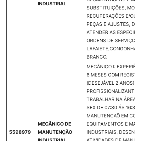
INDUSTRIAL
SUBSTITUIÇÕES, MODI
RECUPERAÇÕES E/OU 
PEÇAS E AJUSTES, DE
ATENDER AS ESPECIFI
ORDENS DE SERVIÇOS
LAFAIETE,CONGONHAS
BRANCO.
MECÂNICO I: EXPERIÊN
6 MESES COM REGISTR
(DESEJÁVEL 2 ANOS). 
PROFISSIONALIZANTE O
TRABALHAR NA ÁREA V
SEX DE 07:30 ÁS 16:30;
MANUTENÇAÕ EM COM
MECÂNICO DE
EQUIPAMENTOS E MAQ
5598979
MANUTENÇÃO
INDUSTRIAIS, DESENV
INDUSTRIAL
ATIVIDADES DE MANUT