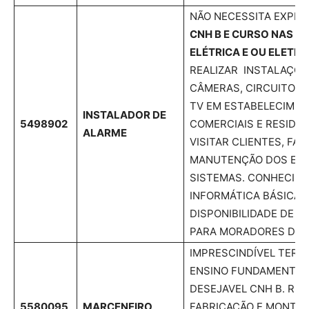
NÃO NECESSITA EXPER
CNH B E CURSO NAS Á
ELÉTRICA E OU ELETR
REALIZAR INSTALAÇÕE
CÂMERAS, CIRCUITOS 
TV EM ESTABELECIME
INSTALADOR DE
5498902
COMERCIAIS E RESIDENC
ALARME
VISITAR CLIENTES, FAZ
MANUTENÇÃO DOS EQU
SISTEMAS. CONHECIM
INFORMÁTICA BÁSICA. 
DISPONIBILIDADE DE H
PARA MORADORES DE L
IMPRESCINDÍVEL TER E
ENSINO FUNDAMENTAL
DESEJAVEL CNH B. REA
5580095
MARCENEIRO
FABRICAÇÃO E MONTAG