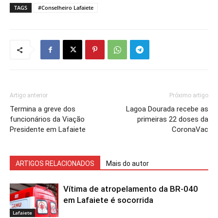
TAGS
#Conselheiro Lafaiete
Artigo anterior
Próximo artigo
Termina a greve dos
Lagoa Dourada recebe as
funcionários da Viação
primeiras 22 doses da
Presidente em Lafaiete
CoronaVac
ARTIGOS RELACIONADOS
Mais do autor
Vítima de atropelamento da BR-040
em Lafaiete é socorrida
Lafaiete