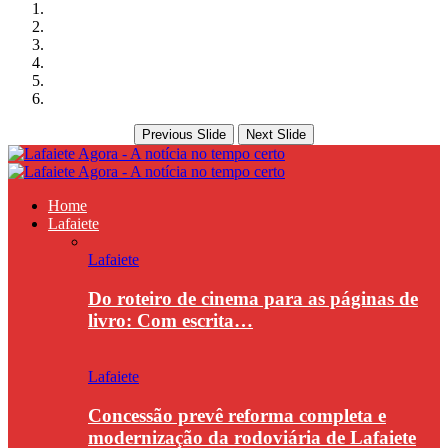
Previous Slide
Next Slide
Home
Lafaiete
Lafaiete
Do roteiro de cinema para as páginas de
livro: Com escrita…
Lafaiete
Concessão prevê reforma completa e
modernização da rodoviária de Lafaiete