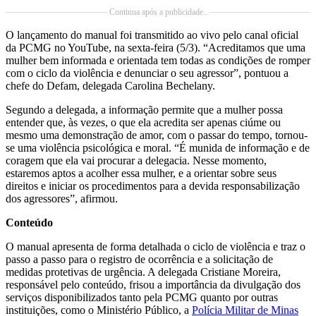
Continua após a publicidade..
O lançamento do manual foi transmitido ao vivo pelo canal oficial
da PCMG no YouTube, na sexta-feira (5/3). “Acreditamos que uma
mulher bem informada e orientada tem todas as condições de romper
com o ciclo da violência e denunciar o seu agressor”, pontuou a
chefe do Defam, delegada Carolina Bechelany.
Segundo a delegada, a informação permite que a mulher possa
entender que, às vezes, o que ela acredita ser apenas ciúme ou
mesmo uma demonstração de amor, com o passar do tempo, tornou-
se uma violência psicológica e moral. “É munida de informação e de
coragem que ela vai procurar a delegacia. Nesse momento,
estaremos aptos a acolher essa mulher, e a orientar sobre seus
direitos e iniciar os procedimentos para a devida responsabilização
dos agressores”, afirmou.
Conteúdo
O manual apresenta de forma detalhada o ciclo de violência e traz o
passo a passo para o registro de ocorrência e a solicitação de
medidas protetivas de urgência. A delegada Cristiane Moreira,
responsável pelo conteúdo, frisou a importância da divulgação dos
serviços disponibilizados tanto pela PCMG quanto por outras
instituições, como o Ministério Público, a
Polícia Militar de Minas