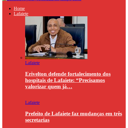
Home
Lafaiete
Lafaiete
Erivelton defende fortalecimento dos
hospitais de Lafaiete: “Precisamos
valorizar quem já…
Lafaiete
Prefeito de Lafaiete faz mudanças em três
secretarias