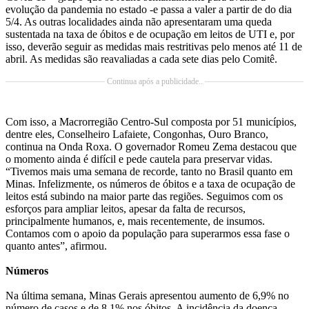
evolução da pandemia no estado -e passa a valer a partir de do dia
5/4. As outras localidades ainda não apresentaram uma queda
sustentada na taxa de óbitos e de ocupação em leitos de UTI e, por
isso, deverão seguir as medidas mais restritivas pelo menos até 11 de
abril. As medidas são reavaliadas a cada sete dias pelo Comitê.
Continua após a publicidade..
Com isso, a Macrorregião Centro-Sul composta por 51 municípios,
dentre eles, Conselheiro Lafaiete, Congonhas, Ouro Branco,
continua na Onda Roxa. O governador Romeu Zema destacou que
o momento ainda é difícil e pede cautela para preservar vidas.
“Tivemos mais uma semana de recorde, tanto no Brasil quanto em
Minas. Infelizmente, os números de óbitos e a taxa de ocupação de
leitos está subindo na maior parte das regiões. Seguimos com os
esforços para ampliar leitos, apesar da falta de recursos,
principalmente humanos, e, mais recentemente, de insumos.
Contamos com o apoio da população para superarmos essa fase o
quanto antes”, afirmou.
Números
Na última semana, Minas Gerais apresentou aumento de 6,9% no
número de casos e de 8,1% nos óbitos. A incidência da doença