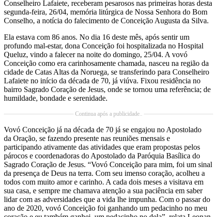
Conselheiro Lafaiete, receberam pesarosos nas primeiras horas desta
segunda-feira, 26/04, memória litúrgica de Nossa Senhora do Bom
Conselho, a notícia do falecimento de Conceição Augusta da Silva.
Ela estava com 86 anos. No dia 16 deste mês, após sentir um
profundo mal-estar, dona Conceição foi hospitalizada no Hospital
Queluz, vindo a falecer na noite do domingo, 25/04. A vovó
Conceição como era carinhosamente chamada, nasceu na região da
cidade de Catas Altas da Noruega, se transferindo para Conselheiro
Lafaiete no início da década de 70, já viúva. Fixou residência no
bairro Sagrado Coração de Jesus, onde se tornou uma referência; de
humildade, bondade e serenidade.
Continua após a publicidade..
Vovó Conceição já na década de 70 já se engajou no Apostolado
da Oração, se fazendo presente nas reuniões mensais e
participando ativamente das atividades que eram propostas pelos
párocos e coordenadoras do Apostolado da Paróquia Basílica do
Sagrado Coração de Jesus. “Vovó Conceição para mim, foi um sinal
da presença de Deus na terra. Com seu imenso coração, acolheu a
todos com muito amor e carinho. A cada dois meses a visitava em
sua casa, e sempre me chamava atenção a sua paciência em saber
lidar com as adversidades que a vida lhe impunha. Com o passar do
ano de 2020, vovó Conceição foi ganhando um pedacinho no meu
coração e eu também ganhei, um pedacinho no dela”, relata Leonan