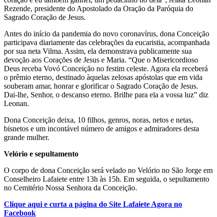
Rezende, presidente do Apostolado da Oração da Paróquia do
Sagrado Coração de Jesus.
Antes do início da pandemia do novo coronavírus, dona Conceição
participava diariamente das celebrações da eucaristia, acompanhada
por sua neta Vilma. Assim, ela demonstrava publicamente sua
devoção aos Corações de Jesus e Maria. “Que o Misericordioso
Deus receba Vovó Conceição no festim celeste. Agora ela receberá
o prêmio eterno, destinado àquelas zelosas apóstolas que em vida
souberam amar, honrar e glorificar o Sagrado Coração de Jesus.
Dai-lhe, Senhor, o descanso eterno. Brilhe para ela a vossa luz” diz
Leonan.
Dona Conceição deixa, 10 filhos, genros, noras, netos e netas,
bisnetos e um incontável número de amigos e admiradores desta
grande mulher.
Velório e sepultamento
O corpo de dona Conceição será velado no Velório no São Jorge em
Conselheiro Lafaiete entre 13h às 15h. Em seguida, o sepultamento
no Cemitério Nossa Senhora da Conceição.
Clique aqui e curta a página do Site Lafaiete Agora no
Facebook