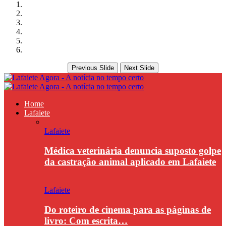
Previous Slide
Next Slide
Home
Lafaiete
Lafaiete
Médica veterinária denuncia suposto golpe
da castração animal aplicado em Lafaiete
Lafaiete
Do roteiro de cinema para as páginas de
livro: Com escrita…