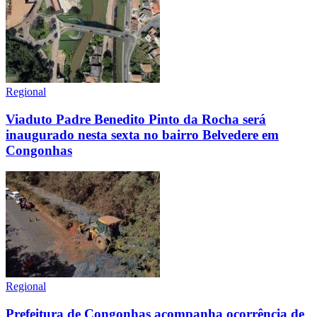
Regional
Viaduto Padre Benedito Pinto da Rocha será
inaugurado nesta sexta no bairro Belvedere em
Congonhas
Regional
Prefeitura de Congonhas acompanha ocorrência de