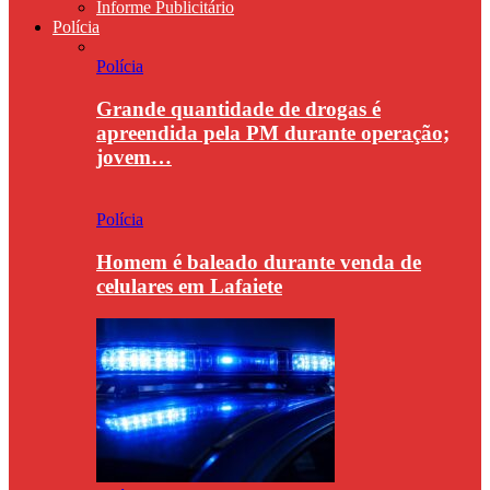
Informe Publicitário
Polícia
Polícia
Grande quantidade de drogas é
apreendida pela PM durante operação;
jovem…
Polícia
Homem é baleado durante venda de
celulares em Lafaiete