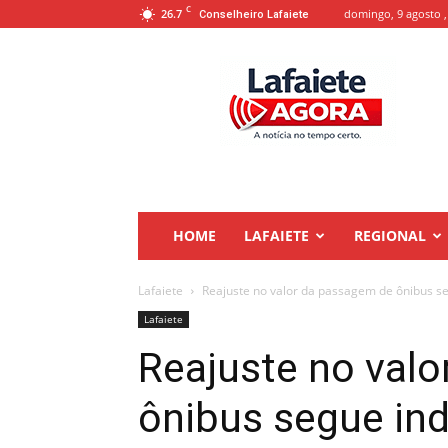
C
26.7
domingo, 9 agosto ,
Conselheiro Lafaiete
Lafaiete
Agora
HOME
LAFAIETE
REGIONAL
Lafaiete
Reajuste no valor da passagem de ônibus seg
Lafaiete
Reajuste no val
ônibus segue ind