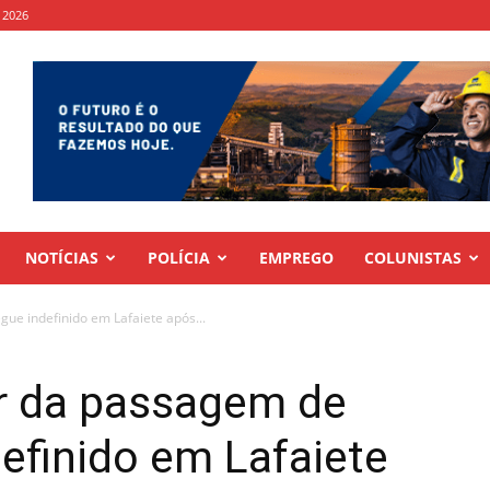
 2026
NOTÍCIAS
POLÍCIA
EMPREGO
COLUNISTAS
ue indefinido em Lafaiete após...
or da passagem de
efinido em Lafaiete