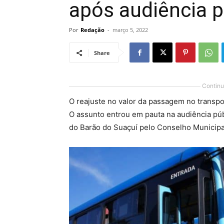
após audiência p
Por
Redação
-
março 5, 2022
Share
Continu
O reajuste no valor da passagem no transpor
O assunto entrou em pauta na audiência públ
do Barão do Suaçuí pelo Conselho Municipa