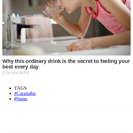
TAGS
#Caranaíba
#Samu