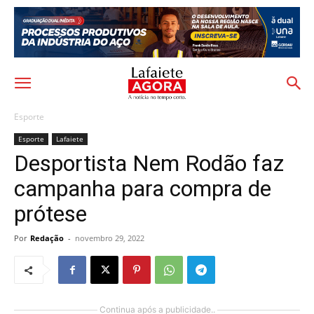
Esporte
Esporte
Lafaiete
Desportista Nem Rodão faz
campanha para compra de
prótese
Por
Redação
-
novembro 29, 2022
Continua após a publicidade..