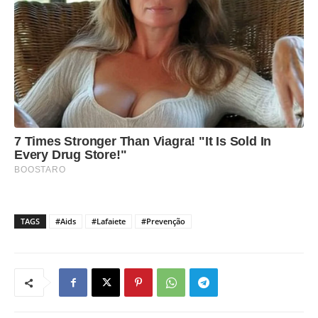
TAGS
#Aids
#Lafaiete
#Prevenção