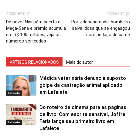
Artigo anterior
Próximo artigo
De novo! Ninguém acerta a
Por videochamada, bombeiro
Mega-Sena e prêmio acumula
salva idosa que se engasgou
em R$ 100 milhões; veja os
com pedaço de carne
números sorteados
ARTIGOS RELACIONADOS
Mais do autor
Médica veterinária denuncia suposto
golpe da castração animal aplicado
em Lafaiete
Lafaiete
Do roteiro de cinema para as páginas
de livro: Com escrita sensível, Joffre
Faria lança seu primeiro livro em
Lafaiete
Lafaiete