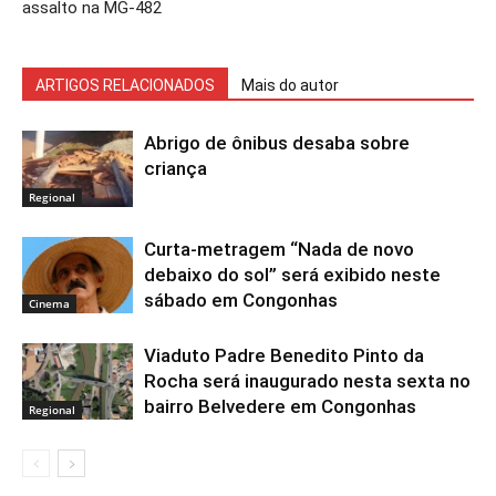
assalto na MG-482
ARTIGOS RELACIONADOS
Mais do autor
Abrigo de ônibus desaba sobre
criança
Regional
Curta-metragem “Nada de novo
debaixo do sol” será exibido neste
sábado em Congonhas
Cinema
Viaduto Padre Benedito Pinto da
Rocha será inaugurado nesta sexta no
bairro Belvedere em Congonhas
Regional