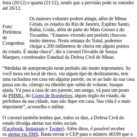
feira (20/12) e quarta (21/12), sendo que a previsão pode se estender
até 26/12.
Os maiores volumes podem atingir, além de Minas
Gerais, os estados do Rio de Janeiro, Espírito Santo,
Foto:
Bahia, Goiás, além de parte do Mato Grosso e do
Prefeitura
Tocantins. “Estamos vivendo um período chuvoso
de
muito intenso. Nesta semana do Natal, podemos
Congonhas
chegar a 200 milímetros de chuva em alguns pontos
do estado. É muita chuva”, diz o coronel Osvaldo de Souza
Marques, coordenador Estadual da Defesa Civil de Minas.
“Medidas de autoproteção neste período são muito importantes. Se
você mora em local de risco, viu algum tipo de deslizamento, tem
uma rachadura em casa em alguma parede, ou se ao lado da sua casa
passa um rio, córrego ou ribeirão que subiu de volume, busque
ajuda. Vá para a casa de um parente, um amigo, vá para um posto
da
PMMG
, do
Corpo de Bombeiros
, algum órgão do estado, da
prefeitura da sua cidade, mas não fique em casa. Sua vida é o mais
importante”, aconselha o militar.
O coronel também lembra que, todos os dias, a Defesa Civil do
estado divulga alertas nas redes sociais
(
Facebook
,
Instagram
e
Twitter
). Além disso, é possível receber
os
alertas via SMS
. Basta enviar o CEP para o número 40199 que o