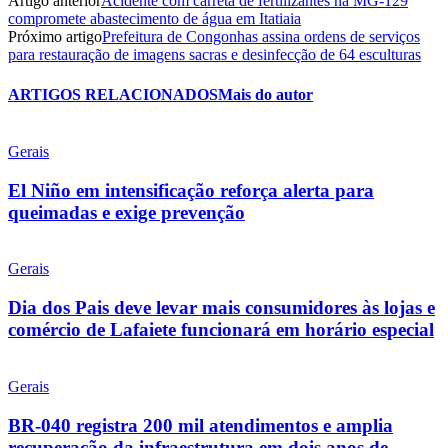
Artigo anterior
Acidente com carreta de fertilizantes na MG-129
compromete abastecimento de água em Itatiaia
Próximo artigo
Prefeitura de Congonhas assina ordens de serviços
para restauração de imagens sacras e desinfecção de 64 esculturas
ARTIGOS RELACIONADOS
Mais do autor
Gerais
El Niño em intensificação reforça alerta para
queimadas e exige prevenção
Gerais
Dia dos Pais deve levar mais consumidores às lojas e
comércio de Lafaiete funcionará em horário especial
Gerais
BR-040 registra 200 mil atendimentos e amplia
recuperação da infraestrutura em dois anos de