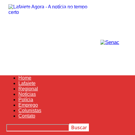
Lafaiete
C
24.5
Conselheiro Lafaiete
quinta-feira, 6 agosto , 2026
Agora
Home
Lafaiete
Regional
Notícias
Polícia
Emprego
Colunistas
Contato