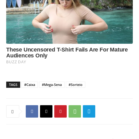
TAGS
#Caixa
#Mega-Sena
#Sorteio