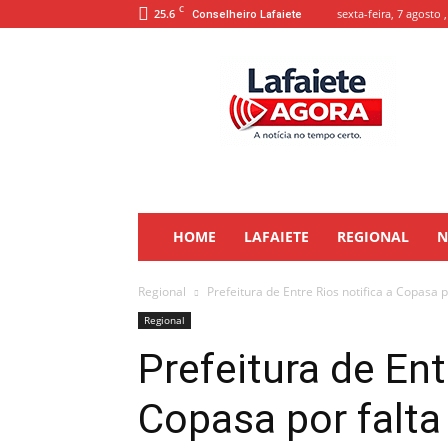
C
25.6
sexta-feira, 7 agosto 
Conselheiro Lafaiete
Lafaiete
Agora
HOME
LAFAIETE
REGIONAL
N
Regional
Prefeitura de Entre Rios notifica a Copasa p
Regional
Prefeitura de Ent
Copasa por falt