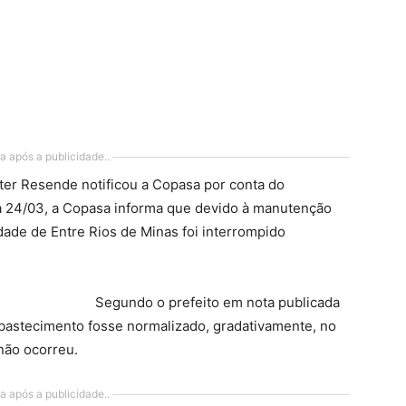
a após a publicidade..
lter Resende notificou a Copasa por conta do
a 24/03, a Copasa informa que devido à manutenção
dade de Entre Rios de Minas foi interrompido
Segundo o prefeito em nota publicada
abastecimento fosse normalizado, gradativamente, no
não ocorreu.
a após a publicidade..