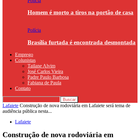
Polícia
Homem é morto a tiros na portão de casa
Polícia
Brasília furtada é encontrada desmontada
Emprego
Colunistas
Tailane Alvim
José Carlos Vieira
Padre Paulo Barbosa
Fabiana de Paula
Contato
Lafaiete
Construção de nova rodoviária em Lafaiete será tema de
audiência pública nesta...
Lafaiete
Construção de nova rodoviária em