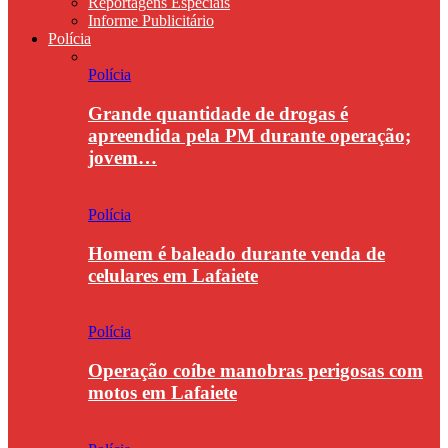
Reportagens Especiais
Informe Publicitário
Polícia
Polícia
Grande quantidade de drogas é
apreendida pela PM durante operação;
jovem…
Polícia
Homem é baleado durante venda de
celulares em Lafaiete
Polícia
Operação coíbe manobras perigosas com
motos em Lafaiete