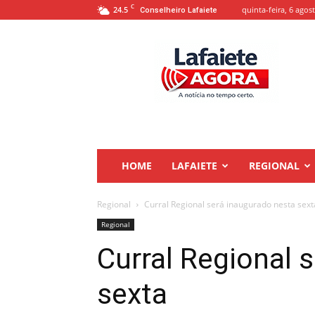
C
24.5
quinta-feira, 6 agos
Conselheiro Lafaiete
Lafaiete
Agora
HOME
LAFAIETE
REGIONAL
Regional
Curral Regional será inaugurado nesta sext
Regional
Curral Regional 
sexta