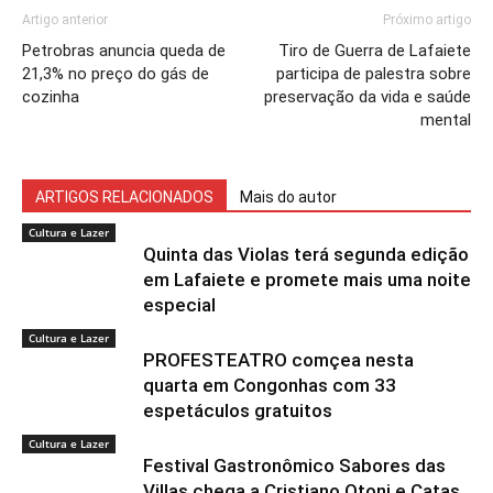
Artigo anterior
Próximo artigo
Petrobras anuncia queda de
Tiro de Guerra de Lafaiete
21,3% no preço do gás de
participa de palestra sobre
cozinha
preservação da vida e saúde
mental
ARTIGOS RELACIONADOS
Mais do autor
Cultura e Lazer
Quinta das Violas terá segunda edição
em Lafaiete e promete mais uma noite
especial
Cultura e Lazer
PROFESTEATRO comçea nesta
quarta em Congonhas com 33
espetáculos gratuitos
Cultura e Lazer
Festival Gastronômico Sabores das
Villas chega a Cristiano Otoni e Catas