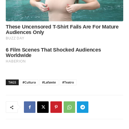
TAGS
#Cultura
#Lafaiete
#Teatro