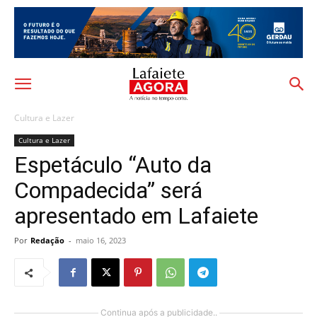
Cultura e Lazer
Cultura e Lazer
Espetáculo “Auto da
Compadecida” será
apresentado em Lafaiete
Por
Redação
-
maio 16, 2023
Continua após a publicidade..