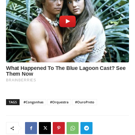
TAGS
#Congonhas
#Orquestra
#OuroPreto