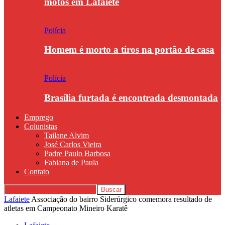
motos em Lafaiete
Polícia
Homem é morto a tiros na portão de casa
Polícia
Brasília furtada é encontrada desmontada
Emprego
Colunistas
Tailane Alvim
José Carlos Vieira
Padre Paulo Barbosa
Fabiana de Paula
Contato
Lafaiete
Associação do bairro Siderúrgico comemora resultado de
atletas em Campeonato Mineiro Karatê