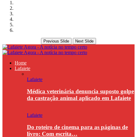
Previous Slide
Next Slide
Home
Lafaiete
Lafaiete
Médica veterinária denuncia suposto golpe
da castração animal aplicado em Lafaiete
Lafaiete
Do roteiro de cinema para as páginas de
livro: Com escrita…