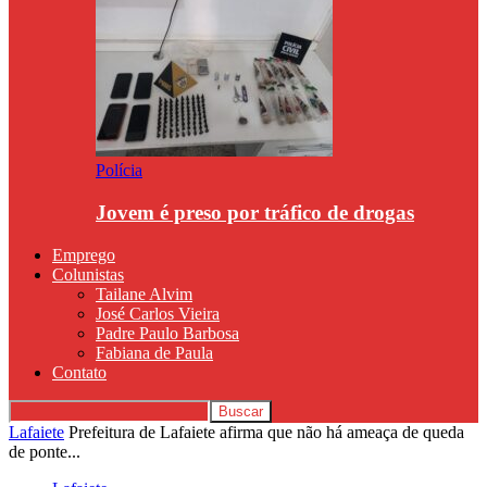
Polícia
Jovem é preso por tráfico de drogas
Emprego
Colunistas
Tailane Alvim
José Carlos Vieira
Padre Paulo Barbosa
Fabiana de Paula
Contato
Lafaiete
Prefeitura de Lafaiete afirma que não há ameaça de queda
de ponte...