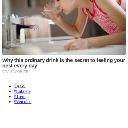
TAGS
#Lafaiete
#Trem
#Veículos