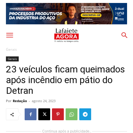
Gerais
Gerais
23 veículos ficam queimados
após incêndio em pátio do
Detran
Por
Redação
-
agosto 24, 2023
Continua após a publicidade..