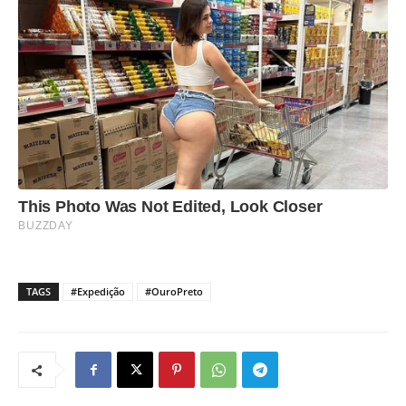
TAGS
#Expedição
#OuroPreto