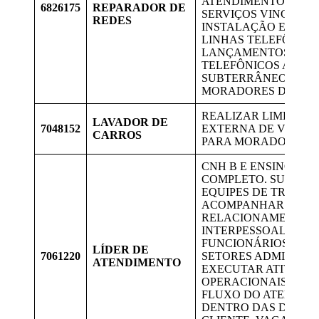
ATENDIMENTOS DE 
6826175
REPARADOR DE
SERVIÇOS VINCULA
REDES
INSTALAÇÃO E REPA
LINHAS TELEFÔNICA
LANÇAMENTOS DE 
TELEFÔNICOS AÉREO
SUBTERRÂNEO. VAG
MORADORES DE LAF
REALIZAR LIMPEZA 
LAVADOR DE
7048152
EXTERNA DE VEÍCUL
CARROS
PARA MORADORES DE
CNH B E ENSINO MÉ
COMPLETO. SUPERV
EQUIPES DE TRABA
ACOMPANHAR A EQUI
RELACIONAMENTO
INTERPESSOAL COM 
FUNCIONÁRIOS, CLI
LÍDER DE
7061220
SETORES ADMINISTR
ATENDIMENTO
EXECUTAR ATIVIDA
OPERACIONAIS PARA
FLUXO DO ATENDIM
DENTRO DAS DEPEN