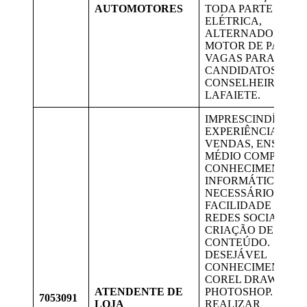
AUTOMOTORES
TODA PARTE
ELÉTRICA,
ALTERNADOR E
MOTOR DE PARTID
VAGAS PARA
CANDIDATOS DE
CONSELHEIRO
LAFAIETE.
IMPRESCINDÍVEL 
EXPERIÊNCIA COM
VENDAS, ENSINO
MÉDIO COMPLETO
CONHECIMENTO E
INFORMÁTICA.
NECESSÁRIO
FACILIDADE COM
REDES SOCIAIS E
CRIAÇÃO DE
CONTEÚDO.
DESEJÁVEL
CONHECIMENTO E
COREL DRAW E
ATENDENTE DE
PHOTOSHOP.
7053091
LOJA
REALIZAR