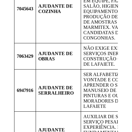
EM EQUIPE, FAZER L
AJUDANTE DE
SALÃO, HIGIENE UTE
7045643
COZINHA
EQUIPAMENTOS E R
PRODUÇÃO DE LANC
DE AMOSTRAS E MO
MARMITEX. VAGAS 
CANDIDATAS DE LAF
CONGONHAS.
NÃO EXIGE EXPERIÊ
AJUDANTE DE
SERVIÇOS INERENTE
7063429
OBRAS
CONSTRUÇÃO CIVIL
DE LAFAIETE.
SER ALFABETIZADO,
VONTADE E COMPRO
APRENDER O SERVIÇ
AJUDANTE DE
6947916
MANUSEIO DE ESME
SERRALHEIRO
PINTURAS E OUTROS
MORADORES DE CON
LAFAIETE
AUXILIAR DE SERVIÇ
SERVIÇO PESADO, N
EXPERIÊNCIA. ENSI
AJUDANTE