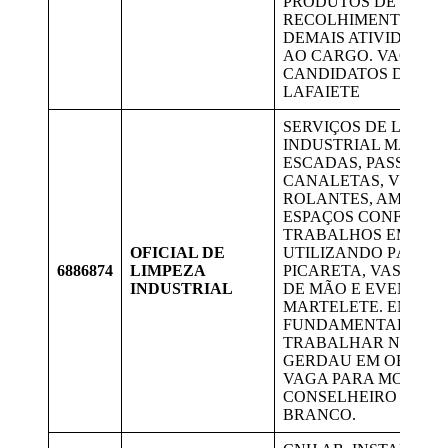
PRODUTOS DE ENTR
RECOLHIMENTO, AU
DEMAIS ATIVIDADES
AO CARGO. VAGAS 
CANDIDATOS DE CO
LAFAIETE
SERVIÇOS DE LIMPE
INDUSTRIAL MANUAL
ESCADAS, PASSAREL
CANALETAS, VIGAS 
ROLANTES, AMBIENT
ESPAÇOS CONFINAD
TRABALHOS EM AL
OFICIAL DE
UTILIZANDO PÁ, EN
6886874
LIMPEZA
PICARETA, VASSOUR
INDUSTRIAL
DE MÃO E EVENTUA
MARTELETE. ENSINO
FUNDAMENTAL COM
TRABALHAR NA ÁRE
GERDAU EM OB. ACEI
VAGA PARA MORADO
CONSELHEIRO LAFAI
BRANCO.