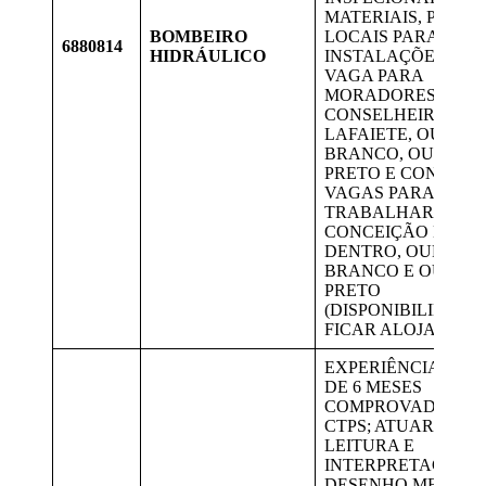
MATERIAIS, PREP
BOMBEIRO
LOCAIS PARA AS
6880814
HIDRÁULICO
INSTALAÇÕES, ETC
VAGA PARA
MORADORES DE
CONSELHEIRO
LAFAIETE, OURO
BRANCO, OURO
PRETO E CONGONH
VAGAS PARA
TRABALHAR EM
CONCEIÇÃO DO M
DENTRO, OURO
BRANCO E OURO
PRETO
(DISPONIBILIDADE
FICAR ALOJADO).
EXPERIÊNCIA MÍN
DE 6 MESES
COMPROVADA NA
CTPS; ATUAR COM
LEITURA E
INTERPRETAÇÃO 
DESENHO MECÂNI