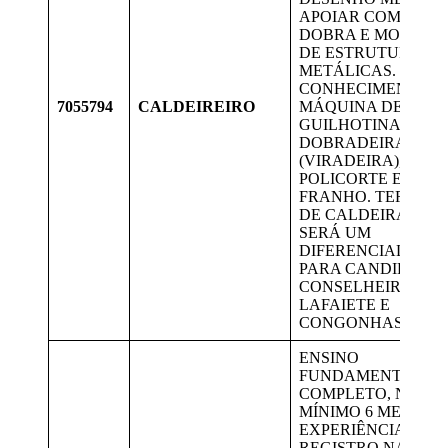
APOIAR COM CORT
DOBRA E MONTAG
DE ESTRUTURAS
METÁLICAS.
CONHECIMENTOS 
7055794
CALDEIREIRO
MÁQUINA DE SOLD
GUILHOTINA,
DOBRADEIRA
(VIRADEIRA),
POLICORTE E SERR
FRANHO. TER CUR
DE CALDEIRARIA
SERÁ UM
DIFERENCIAL. VA
PARA CANDIDATOS
CONSELHEIRO
LAFAIETE E
CONGONHAS.
ENSINO
FUNDAMENTAL
COMPLETO, NO
MÍNIMO 6 MESES D
EXPERIÊNCIA COM
REGISTRO NA CTPS