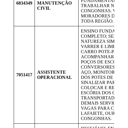
FUNDAMENTAL COM
6834349
MANUTENÇÃO
TRABALHAR NA ARE
CIVIL
CONGONHAS. VAGAS
MORADORES DE LAF
TODA REGIÃO.
ENSINO FUNDAMEN
COMPLETO; SERVIÇO
NATUREZA SIMPLES
VARRER E LIMPAR O 
CARRO POTE-PANEL
ACOMPANHAR A LIM
POÇOS DE ESCÓRIA 
CONVERSORES DE P
ASSISTENTE
AÇO, MONITORAR A 
7051417
OPERACIONAL
DOS POTES DE ESCÓR
SINALIZAR PARA PO
COLOCAR E RETIRAR
ESCÓRIA DOS CARR
TRANSPORTADORES,
DEMAIS SERVIÇOS C
VAGAS PARA CANDI
LAFAIETE, OURO BR
CONGONHAS.