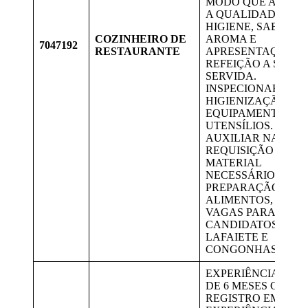
MODO QUE ASSEG
A QUALIDADE,
HIGIENE, SABOR,
COZINHEIRO DE
AROMA E
7047192
RESTAURANTE
APRESENTAÇÃO D
REFEIÇÃO A SER
SERVIDA.
INSPECIONAR A
HIGIENIZAÇÃO DE
EQUIPAMENTOS E
UTENSÍLIOS.
AUXILIAR NA
REQUISIÇÃO DO
MATERIAL
NECESSÁRIO PARA
PREPARAÇÃO DOS
ALIMENTOS, ETC.
VAGAS PARA
CANDIDATOS DE
LAFAIETE E
CONGONHAS.
EXPERIÊNCIA MÍN
DE 6 MESES COM
REGISTRO EM CTPS