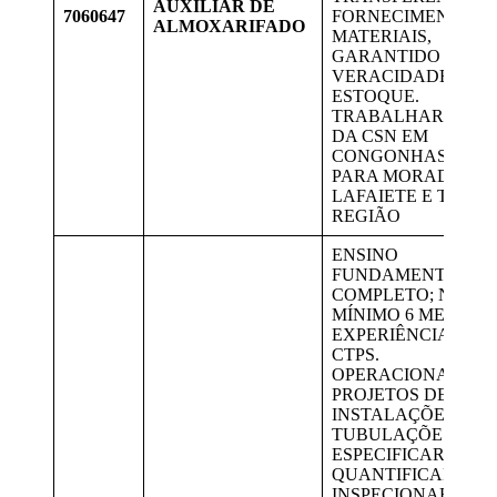
AUXILIAR DE
7060647
FORNECIMENTOS 
ALMOXARIFADO
MATERIAIS,
GARANTIDO A
VERACIDADE DO
ESTOQUE.
TRABALHAR NA Á
DA CSN EM
CONGONHAS. VAG
PARA MORADORES
LAFAIETE E TODA
REGIÃO
ENSINO
FUNDAMENTAL
COMPLETO; NO
MÍNIMO 6 MESES D
EXPERIÊNCIA NA
CTPS.
OPERACIONALIZA
PROJETOS DE
INSTALAÇÕES DE
TUBULAÇÕES.
ESPECIFICAR,
QUANTIFICAR E
INSPECIONAR