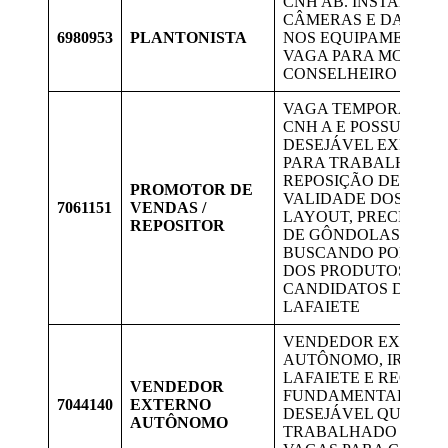
CNH AB. INSTALAR 
CÂMERAS E DAR M
6980953
PLANTONISTA
NOS EQUIPAMENTOS
VAGA PARA MORADO
CONSELHEIRO LAFAI
VAGA TEMPORÁRIA DE
CNH A E POSSUIR MO
DESEJÁVEL EXPERIÊ
PARA TRABALHAR EM
REPOSIÇÃO DE PROD
PROMOTOR DE
VALIDADE DOS PRO
7061151
VENDAS /
LAYOUT, PRECIFICA
REPOSITOR
DE GÔNDOLAS E SE
BUSCANDO PONTAS 
DOS PRODUTOS. VA
CANDIDATOS DE CO
LAFAIETE
VENDEDOR EXTERN
AUTÔNOMO, IRA TR
LAFAIETE E REGIÃO,
VENDEDOR
FUNDAMENTAL INCO
7044140
EXTERNO
DESEJÁVEL QUE JÁ 
AUTÔNOMO
TRABALHADO COM 