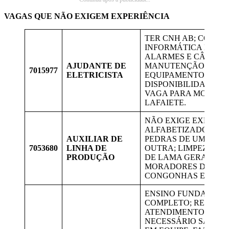
VAGAS QUE NÃO EXIGEM EXPERIÊNCIA
TER CNH AB; CONH
INFORMÁTICA BÁSIC
ALARMES E CÂMERA
AJUDANTE DE
MANUTENÇÃO NOS
7015977
ELETRICISTA
EQUIPAMENTOS DE 
DISPONIBILIDADE D
VAGA PARA MORADO
LAFAIETE.
NÃO EXIGE EXPERIÊN
ALFABETIZADO. MO
AUXILIAR DE
PEDRAS DE UMA MÁ
7053680
LINHA DE
OUTRA; LIMPEZA DE
PRODUÇÃO
DE LAMA GERADO. 
MORADORES DE LAF
CONGONHAS E OURO
ENSINO FUNDAMEN
COMPLETO; REALIZ
ATENDIMENTO AO CL
NECESSÁRIO SABER