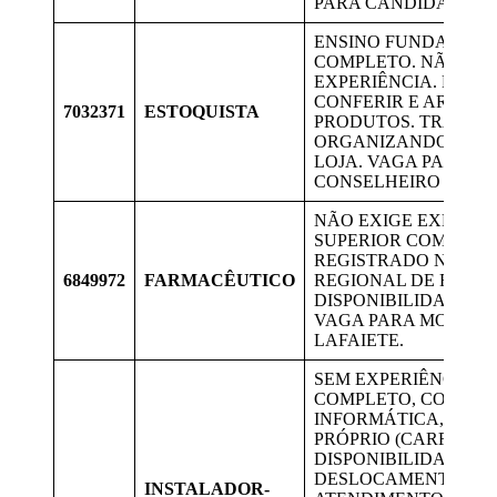
PARA CANDIDATOS D
ENSINO FUNDAMEN
COMPLETO. NÃO EX
EXPERIÊNCIA. RECE
CONFERIR E ARMAZ
7032371
ESTOQUISTA
PRODUTOS. TRABA
ORGANIZANDO O ES
LOJA. VAGA PARA 
CONSELHEIRO LAFAI
NÃO EXIGE EXPERIÊ
SUPERIOR COMPLET
REGISTRADO NO CO
6849972
FARMACÊUTICO
REGIONAL DE FARM
DISPONIBILIDADE D
VAGA PARA MORADO
LAFAIETE.
SEM EXPERIÊNCIA, 
COMPLETO, CONHEC
INFORMÁTICA, CNH 
PRÓPRIO (CARRO),
DISPONIBILIDADE P
DESLOCAMENTO E D
INSTALADOR-