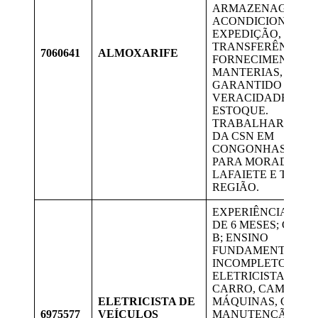
ARMAZENAGEM,
ACONDICIONAMEN
EXPEDIÇÃO,
TRANSFERÊNCIAS,
7060641
ALMOXARIFE
FORNECIMENTOS 
MANTERIAS,
GARANTIDO A
VERACIDADE DO
ESTOQUE.
TRABALHAR NA Á
DA CSN EM
CONGONHAS. VAG
PARA MORADORES
LAFAIETE E TODA
REGIÃO.
EXPERIÊNCIA MÍN
DE 6 MESES; CNH A
B; ENSINO
FUNDAMENTAL
INCOMPLETO;
ELETRICISTA DE
CARRO, CAMINHÕE
ELETRICISTA DE
MÁQUINAS, COM
6975577
VEÍCULOS
MANUTENÇÃO EM