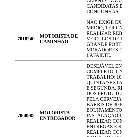
CLIENTE. VAGAS PA
CANDIDATAS DE LAF
CONGONHAS.
NÃO EXIGE EXPERIÊ
MÉDIO, TER CNH “D” 
REALIZAR REBOQUE
MOTORISTA DE
7018240
VEÍCULOS DE PEQUE
CAMINHÃO
GRANDE PORTE. VA
MORADORES DE CON
LAFAIETE.
DESEJÁVEL ENSINO 
COMPLETO, CNH B, 
TRABALHO: 10:00 ÀS 
QUINTA/SEXTA/SÁB
E SEGUNDA. REALI
DOS PRODUTOS PRO
PELA CERVEJARIA, 
BARRIS DE 30 E 50 L
EQUIPAMENTOS, REA
MOTORISTA
7060985
INSTALAÇÃO DE EQ
ENTREGADOR
REALIZAR CONTROL
ENTREGAS E RECOL
REALIZAR CONFERÊ