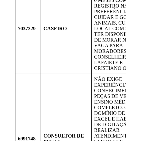
6 MESES COM
REGISTRO NA CTPS
PREFERÊNCIA.
CUIDAR E GOSTAR
ANIMAIS, CUIDAR
7037229
CASEIRO
LOCAL COM ZELO.
TER DISPONIBILID
DE MORAR NO LOC
VAGA PARA
MORADORES DE
CONSELHEIRO
LAFAIETE E
CRISTIANO OTONI.
NÃO EXIGE
EXPERIÊNCIA, AP
CONHECIMENTO D
PEÇAS DE VEÍCULO
ENSINO MÉDIO
COMPLETO. CNH B
DOMÍNIO DE WORD
EXCEL E HABILID
DE DIGITAÇÃO.
REALIZAR
CONSULTOR DE
ATENDIMENTO AO
6991748