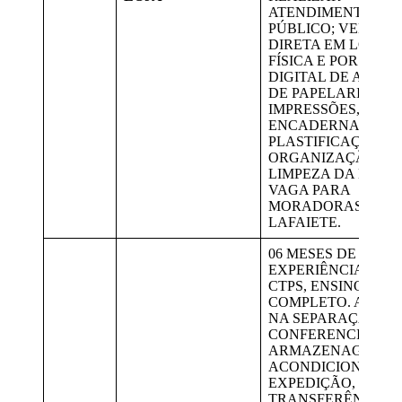
ATENDIMENTO AO
PÚBLICO; VENDA
DIRETA EM LOJA
FÍSICA E POR MEIO
DIGITAL DE ARTIG
DE PAPELARIA,
IMPRESSÕES, XERO
ENCADERNAÇÃO,
PLASTIFICAÇÃO;
ORGANIZAÇÃO E
LIMPEZA DA LOJA.
VAGA PARA
MORADORAS DE
LAFAIETE.
06 MESES DE
EXPERIÊNCIA NA
CTPS, ENSINO MÉD
COMPLETO. AUXIL
NA SEPARAÇÃO,
CONFERENCIA,
ARMAZENAGEM,
ACONDICIONAMEN
EXPEDIÇÃO,
TRANSFERÊNCIAS,