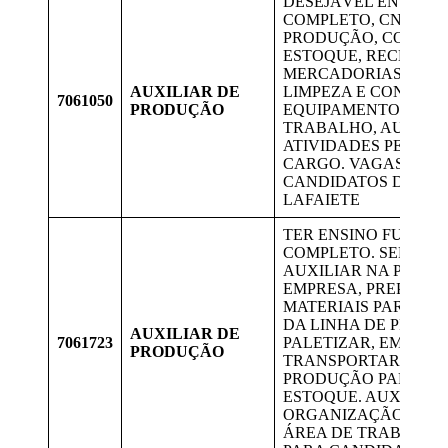
DESEJÁVEL ENSINO 
COMPLETO, CNH B, 
PRODUÇÃO, CONTRO
ESTOQUE, RECEBIM
MERCADORIAS, AUX
AUXILIAR DE
LIMPEZA E CONSER
7061050
PRODUÇÃO
EQUIPAMENTOS E L
TRABALHO, AUXILIA
ATIVIDADES PERTIN
CARGO. VAGAS PAR
CANDIDATOS DE CO
LAFAIETE
TER ENSINO FUNDA
COMPLETO. SERVIÇO
AUXILIAR NA PROD
EMPRESA, PREPARAR
MATERIAIS PARA A
DA LINHA DE PRODU
AUXILIAR DE
7061723
PALETIZAR, EMBALA
PRODUÇÃO
TRANSPORTAR OS M
PRODUÇÃO PARA ÁR
ESTOQUE. AUXILIAR
ORGANIZAÇÃO E LI
ÁREA DE TRABALHO