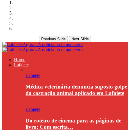
Previous Slide
Next Slide
Home
Lafaiete
Lafaiete
Médica veterinária denuncia suposto golpe
da castração animal aplicado em Lafaiete
Lafaiete
Do roteiro de cinema para as páginas de
livro: Com escrita…