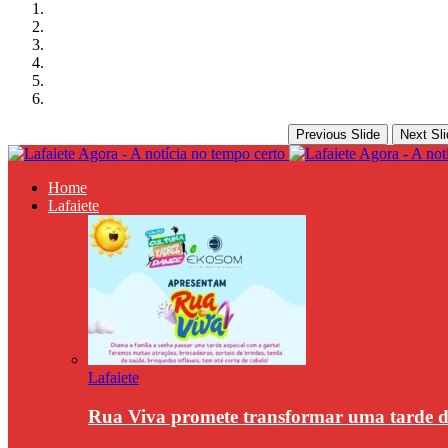
Previous Slide
Next Sli
Home
Lafaiete
Lafaiete
Rua Viva promete transformar uma tarde