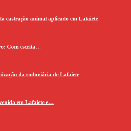
da castração animal aplicado em Lafaiete
vro: Com escrita…
ização da rodoviária de Lafaiete
venida em Lafaiete e…