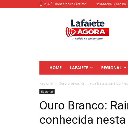
C
25.6
sexta-feira, 7 agosto 
Conselheiro Lafaiete
Lafaiete
Agora
HOME
LAFAIETE
REGIONAL
Regional
Ouro Branco: Rainha da Batata será conhec
Regional
Ouro Branco: Rai
conhecida nesta