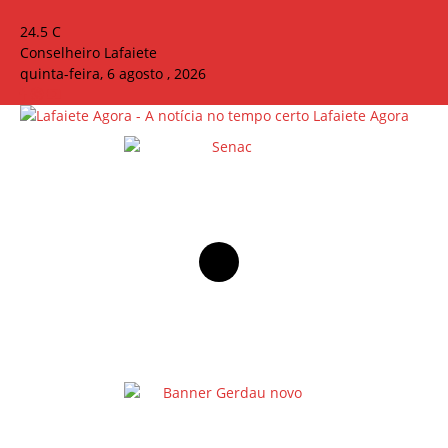
24.5
C
Conselheiro Lafaiete
quinta-feira, 6 agosto , 2026
Lafaiete Agora