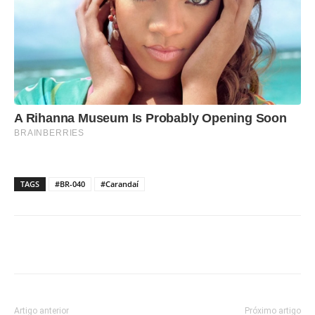
TAGS
#BR-040
#Carandaí
Artigo anterior
Próximo artigo