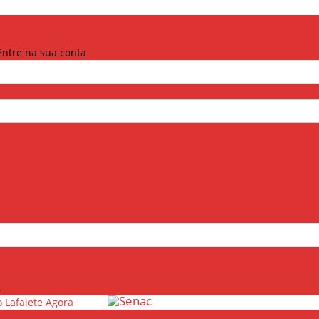
Entre na sua conta
.
Lafaiete Agora