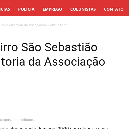
ÍCIAS
POLÍCIA
EMPREGO
COLUNISTAS
CONTATO
nova diretoria da Associação Comunitária
irro São Sebastião
toria da Associação
a após a publicidade..
iete elegeu neste domingo, 29/10 para eleger a nova