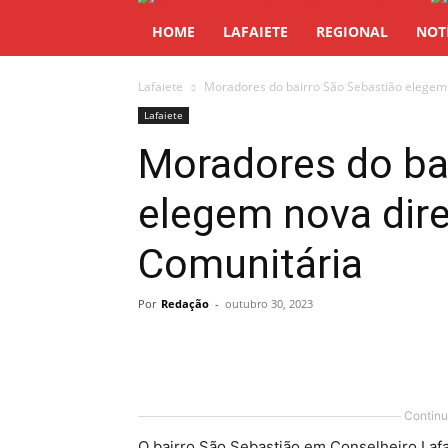
HOME
LAFAIETE
REGIONAL
NOT
Lafaiete
Moradores do bairro São Sebastião elegem 
Lafaiete
Moradores do ba
elegem nova dire
Comunitária
Por
Redação
-
outubro 30, 2023
Share
Continu
O bairro São Sebastião em Conselheiro Lafa