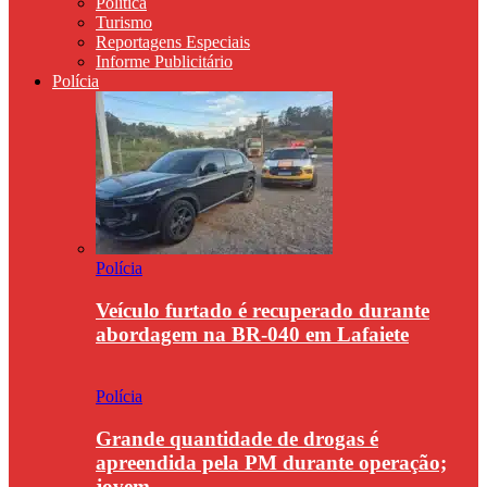
Política
Turismo
Reportagens Especiais
Informe Publicitário
Polícia
Polícia
Veículo furtado é recuperado durante
abordagem na BR-040 em Lafaiete
Polícia
Grande quantidade de drogas é
apreendida pela PM durante operação;
jovem…