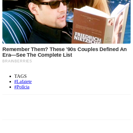
TAGS
#Lafaiete
#Polícia