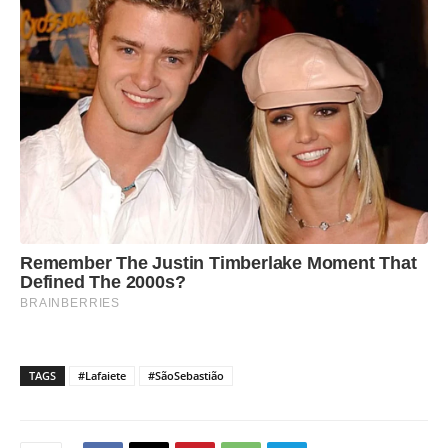
TAGS
#Lafaiete
#SãoSebastião