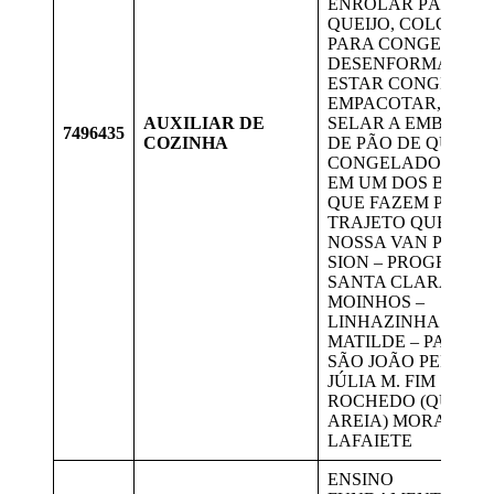
ENROLAR PÃO DE
QUEIJO, COLOCAR
PARA CONGELAR,
DESENFORMAR AP
ESTAR CONGELAD
EMPACOTAR, DATA
AUXILIAR DE
SELAR A EMBALA
7496435
COZINHA
DE PÃO DE QUEIJO
CONGELADO. RESI
EM UM DOS BAIRR
QUE FAZEM PARTE
TRAJETO QUE A
NOSSA VAN PASSA:
SION – PROGRESSO
SANTA CLARA –
MOINHOS –
LINHAZINHA – SA
MATILDE – PAULO V
SÃO JOÃO PERTO
JÚLIA M. FIM
ROCHEDO (QUADR
AREIA) MORAR EM
LAFAIETE
ENSINO