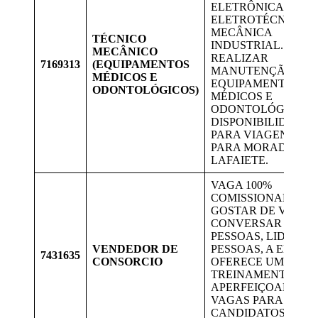
ELETRÔNICA,
ELETROTÉCNICA O
MECÂNICA
TÉCNICO
INDUSTRIAL.
MECÂNICO
REALIZAR
7169313
(EQUIPAMENTOS
MANUTENÇÃO DE
MÉDICOS E
EQUIPAMENTOS
ODONTOLÓGICOS)
MÉDICOS E
ODONTOLÓGICOS.
DISPONIBILIDADE
PARA VIAGENS. V
PARA MORADORES
LAFAIETE.
VAGA 100%
COMISSIONADO,
GOSTAR DE VENDA
CONVERSAR COM
PESSOAS, LIDAR C
VENDEDOR DE
PESSOAS, A EMPRE
7431635
CONSORCIO
OFERECE UM
TREINAMENTO PA
APERFEIÇOAMENT
VAGAS PARA
CANDIDATOS DE