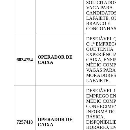
SOLICITADOS, ETC.
VAGA PARA
CANDIDATOS DE
LAFAIETE, OURO
BRANCO E
CONGONHAS.
DESEJÁVEL QUE SE
O 1º EMPREGO, OU
QUE TENHA
EXPERIÊNCIA EM
OPERADOR DE
6834754
CAIXA, ENSINO
CAIXA
MÉDIO COMPLETO,
VAGAS PARA
MORADORES DE
LAFAIETE.
DESEJÁVEL 1º
EMPREGO ENSINO
MÉDIO COMPLETO,
CONHECIMENTO E
INFORMÁTICA
BÁSICA,
OPERADOR DE
7257418
DISPONIBILIDADE 
CAIXA
HORÁRIO, EM ESC