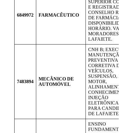
SUPERIOR COMPLE
E REGISTRADO NO
CONSELHO REGIO
6849972
FARMACÊUTICO
DE FARMÁCIA
DISPONIBILIDADE 
HORÁRIO. VAGA P
MORADORES DE
LAFAIETE.
CNH B; EXECUTAR
MANUTENÇÃO
PREVENTIVA E
CORRETIVA DE
VEÍCULOS,
SUSPENSÃO, FREIO
MECÂNICO DE
7483894
MOTOR,
AUTOMÓVEL
ALINHAMENTO.
CONHECIMENTO E
INJEÇÃO
ELETRÔNICA. VAG
PARA CANDIDATOS
DE LAFAIETE.
ENSINO
FUNDAMENTAL