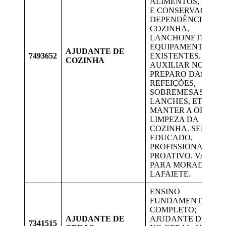
ALIMENTOS, LIMP
E CONSERVAÇÃO 
DEPENDÊNCIAS D
COZINHA,
LANCHONETE E D
EQUIPAMENTOS
AJUDANTE DE
7493652
EXISTENTES.
COZINHA
AUXILIAR NO
PREPARO DAS
REFEIÇÕES,
SOBREMESAS,
LANCHES, ETC.
MANTER A ORDEM 
LIMPEZA DA
COZINHA. SER ÁGIL
EDUCADO,
PROFISSIONAL E
PROATIVO. VAGA
PARA MORADORES
LAFAIETE.
ENSINO
FUNDAMENTAL
COMPLETO;
AJUDANTE DE
AJUDANTE DE OBR
7341515