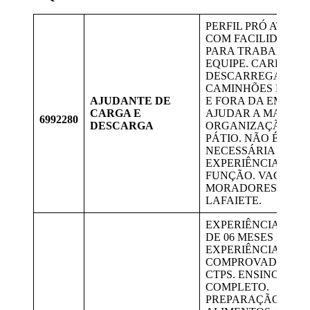
PERFIL PRÓ ATIVO
COM FACILIDADE
PARA TRABALHO 
EQUIPE. CARREGA
DESCARREGAR OS
CAMINHÕES DENT
AJUDANTE DE
E FORA DA EMPRES
CARGA E
AJUDAR A MANTER
6992280
DESCARGA
ORGANIZAÇÃO DO
PÁTIO. NÃO É
NECESSÁRIA
EXPERIÊNCIA NA
FUNÇÃO. VAGA PA
MORADORES DE
LAFAIETE.
EXPERIÊNCIA MÍN
DE 06 MESES DE
EXPERIÊNCIA
COMPROVADA NA
CTPS. ENSINO MÉD
COMPLETO.
PREPARAÇÃO DE