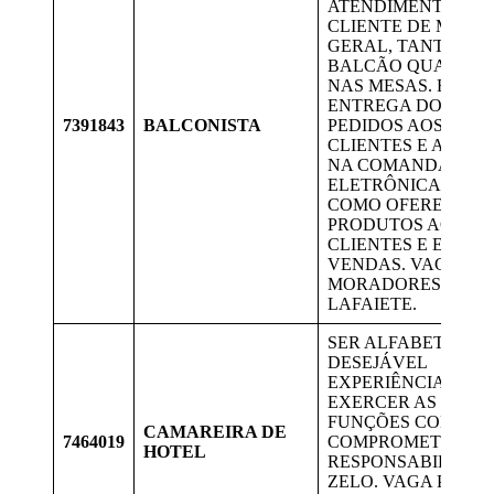
ATENDIMENTO AO
CLIENTE DE MANE
GERAL, TANTO NO
BALCÃO QUANTO
NAS MESAS. FAZER
ENTREGA DOS
7391843
BALCONISTA
PEDIDOS AOS
CLIENTES E ANOT
NA COMANDA
ELETRÔNICA. BEM
COMO OFERECER
PRODUTOS AOS
CLIENTES E EFETU
VENDAS. VAGA PA
MORADORES DE
LAFAIETE.
SER ALFABETIZAD
DESEJÁVEL
EXPERIÊNCIA,
EXERCER AS
FUNÇÕES COM
CAMAREIRA DE
7464019
COMPROMETIMENT
HOTEL
RESPONSABILIDAD
ZELO. VAGA PARA