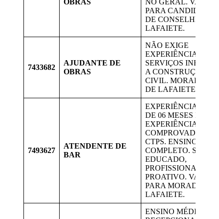
OBRAS
NO GERAL. VAGAS
PARA CANDIDATOS
DE CONSELHEIRO
LAFAIETE.
NÃO EXIGE
EXPERIÊNCIA.
AJUDANTE DE
SERVIÇOS INEREN
7433682
OBRAS
A CONSTRUÇÃO
CIVIL. MORADORE
DE LAFAIETE.
EXPERIÊNCIA MÍN
DE 06 MESES DE
EXPERIÊNCIA
COMPROVADA NA
CTPS. ENSINO MÉD
ATENDENTE DE
7493627
COMPLETO. SER ÁG
BAR
EDUCADO,
PROFISSIONAL E
PROATIVO. VAGA
PARA MORADORES
LAFAIETE.
ENSINO MÉDIO.