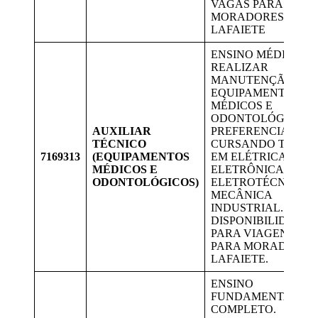
VAGAS PARA
MORADORES DE
LAFAIETE
ENSINO MÉDIO.
REALIZAR
MANUTENÇÃO DE
EQUIPAMENTOS
MÉDICOS E
ODONTOLÓGICOS.
AUXILIAR
PREFERENCIALME
TÉCNICO
CURSANDO TÉCNI
7169313
(EQUIPAMENTOS
EM ELÉTRICA,
MÉDICOS E
ELETRÔNICA,
ODONTOLÓGICOS)
ELETROTÉCNICA E
MECÂNICA
INDUSTRIAL.
DISPONIBILIDADE
PARA VIAGENS. V
PARA MORADORES
LAFAIETE.
ENSINO
FUNDAMENTAL
COMPLETO.