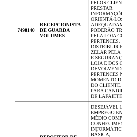
PELOS CLIENTES.
PRESTAR
INFORMAÇÕES E
ORIENTÁ-LOS
RECEPCIONISTA
ADEQUADAMENTE
7498140
DE GUARDA
PODERÃO TRANSI
VOLUMES
PELA LOJA COM SE
PERTENCES.
DISTRIBUIR FICHAS
ZELAR PELA GUA
E SEGURANÇA DA
LOJA E DOS CLIENT
DEVOLVENDO SEU
PERTENCES NO
MOMENTO DA SAÍ
DO CLIENTE. VAGA
PARA CANDIDATOS
DE LAFAIETE.
DESEJÁVEL 1º
EMPREGO ENSINO
MÉDIO COMPLETO,
CONHECIMENTO E
INFORMÁTICA
BÁSICA,