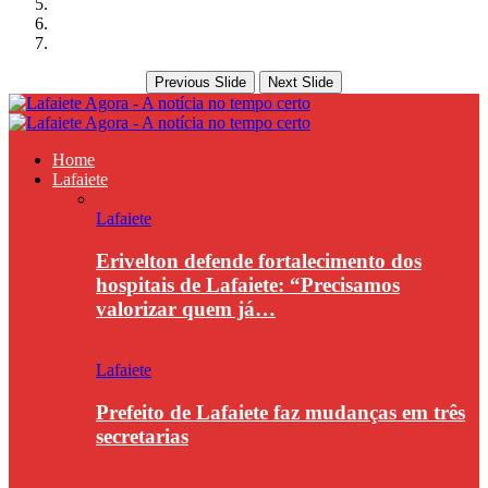
Previous Slide
Next Slide
Home
Lafaiete
Lafaiete
Erivelton defende fortalecimento dos
hospitais de Lafaiete: “Precisamos
valorizar quem já…
Lafaiete
Prefeito de Lafaiete faz mudanças em três
secretarias