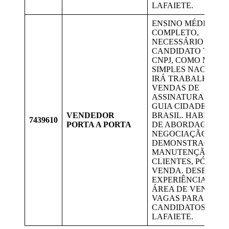
LAFAIETE.
ENSINO MÉDIO
COMPLETO,
NECESSÁRIO QUE 
CANDIDATO TENH
CNPJ, COMO MEI O
SIMPLES NACIONAL
IRÁ TRABALHAR 
VENDAS DE
ASSINATURA DIGI
GUIA CIDADES DO
VENDEDOR
BRASIL. HABILIDA
7439610
PORTA A PORTA
DE ABORDAGEM,
NEGOCIAÇÃO,
DEMONSTRAÇÃO,
MANUTENÇÃO DE
CLIENTES, PÓS
VENDA. DESEJÁVE
EXPERIÊNCIA NA
ÁREA DE VENDAS.
VAGAS PARA
CANDIDATOS DE
LAFAIETE.