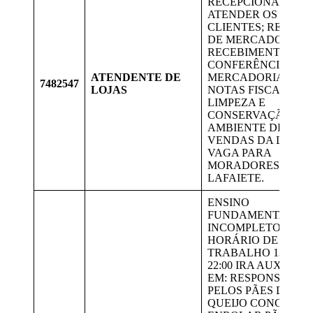
RECEPCIONAR E
ATENDER OS
CLIENTES; REPOSI
DE MERCADORIAS,
RECEBIMENTO E
CONFERÊNCIA DE
ATENDENTE DE
MERCADORIAS E
7482547
LOJAS
NOTAS FISCAIS,
LIMPEZA E
CONSERVAÇÃO DO
AMBIENTE DE
VENDAS DA LOJA.
VAGA PARA
MORADORES DE
LAFAIETE.
ENSINO
FUNDAMENTAL
INCOMPLETO,
HORÁRIO DE
TRABALHO 13:40 À
22:00 IRA AUXILIAR
EM: RESPONSÁVEL
PELOS PÃES DE
QUEIJO CONGELAD