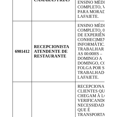
ENSINO MÉDIO
COMPLETO, VAGAS
PARA MORADORES
LAFAIETE.
ENSINO MÉDIO
COMPLETO, 06 MES
DE EXPERIÊNCIA,
CONHECIMENTO E
INFORMÁTICA
RECEPCIONISTA
TRABALHAR DE 16:
6981412
ATENDENTE DE
AS 00:00HS –
RESTAURANTE
DOMINGO A
DOMINGO, COM U
FOLGA POR SEMAN
TRABALHADORES 
LAFAIETE.
RECEPCIONAR OS
CLIENTES QUE
CHEGAM À LOJA,
VERIFICANDO SUA
NECESSIDADES E O
QUE É
TRANSPORTADO