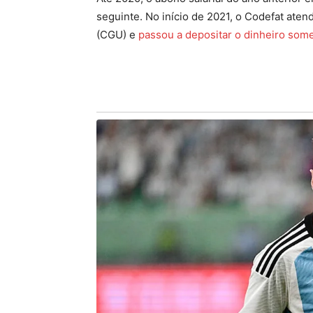
seguinte. No início de 2021, o Codefat ate
(CGU) e
passou a depositar o dinheiro some