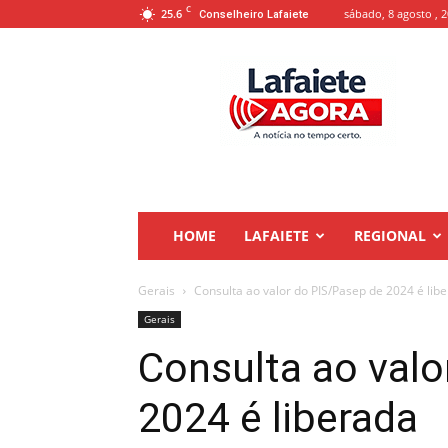
C
25.6
sábado, 8 agosto , 
Conselheiro Lafaiete
Lafaiete
Agora
HOME
LAFAIETE
REGIONAL
Gerais
Consulta ao valor do PIS/Pasep de 2024 é lib
Gerais
Consulta ao valo
2024 é liberada