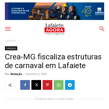
Lafaiete
Lafaiete
Crea-MG fiscaliza estruturas
de carnaval em Lafaiete
Por
Redação
-
fevereiro 6, 2024
Continua após a publicidade..