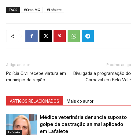
TAGS
#Crea-MG
#Lafaiete
Artigo anterior
Próximo artigo
Polícia Civil recebe viatura em
Divulgada a programação do
município da região
Carnaval em Belo Vale
ARTIGOS RELACIONADOS
Mais do autor
Médica veterinária denuncia suposto
golpe da castração animal aplicado
em Lafaiete
Lafaiete