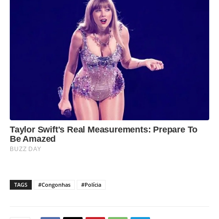
TAGS
#Congonhas
#Polícia